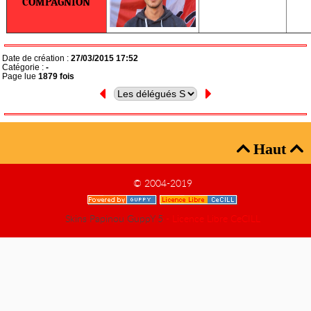
COMPAGNION
Date de création :
27/03/2015 17:52
Catégorie :
-
Page lue
1879 fois
Haut


© 2004-2019
Skins Papinou GuppY 5
- Licence Libre CeCILL