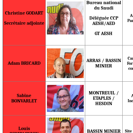
Bureau national
du Snudi
Christine GODART
A
Déléguée CCP
Pa
Secrétaire adjointe
AESH/AED
GT AESH
Car
ARRAS / BASSIN
Adam BRICARD
Fo
MINIER
co
MONTREUIL /
Sabine
ETAPLES /
BONVARLET
In
HESDIN
Louis
BASSIN MINIER
Site