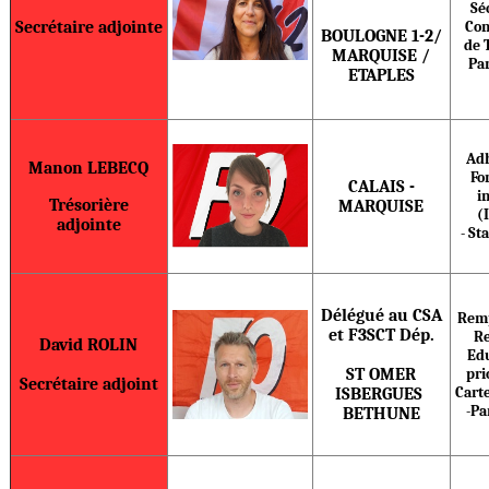
Sé
Secrétaire adjointe
Con
BOULOGNE 1-2/
de T
MARQUISE /
Pa
ETAPLES
Ad
Manon LEBECQ
Fo
CALAIS -
i
Trésorière
MARQUISE
(
adjointe
- St
Délégué au CSA
Rem
et F3SCT Dép.
Re
David ROLIN
Ed
ST OMER
pri
Secrétaire adjoint
Carte
ISBERGUES
-Pa
BETHUNE