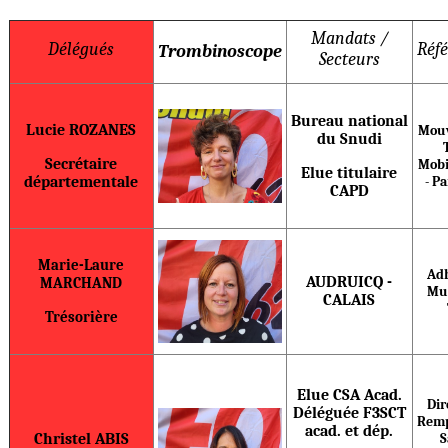
Mandats /
Délégués
Réfé
Trombinoscope
Secteurs
Bureau national
Lucie ROZANES
Mouv
du Snudi
Secrétaire
Mobi
Elue titulaire
départementale
- P
CAPD
Marie-Laure
Ad
AUDRUICQ -
MARCHAND
Mu
CALAIS
Trésorière
Elue CSA Acad.
Dir
Déléguée F3SCT
Remp
acad. et dép.
Christel ABIS
S