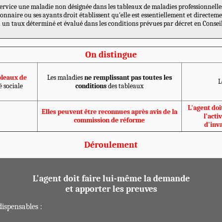
rvice une maladie non désignée dans les tableaux de maladies professionnelles
ionnaire ou ses ayants droit établissent qu'elle est essentiellement et directeme
un taux déterminé et évalué dans les conditions prévues par décret en Conseil
On distingue
bleaux de
Les maladies
ne remplissant pas toutes les
L
é sociale
conditions
des tableaux
L'agent doi
Elles peuvent être reconnues après avis de la
l'acti
commission de réforme
d'inv
Déroulement
L'agent doit faire lui-même la demande
et apporter les preuves
dispensables :