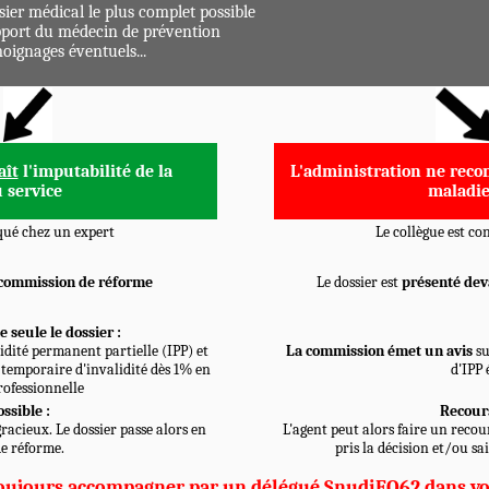
sier médical le plus complet possible
port du médecin de prévention
oignages éventuels...
aît
l'imputabilité de la
L'administration ne recon
 service
maladie
qué chez un expert
Le collègue est c
 commission de réforme
Le dossier est
présenté dev
 seule le dossier :
idité permanent partielle (IPP) et
La commission émet un avis
su
temporaire d'invalidité dès 1% en
d'IPP 
rofessionnelle
ssible :
Recours
racieux. Le dossier passe alors en
L'agent peut alors faire un recou
e réforme.
pris la décision et/ou sa
toujours accompagner par un délégué SnudiFO62 dans v