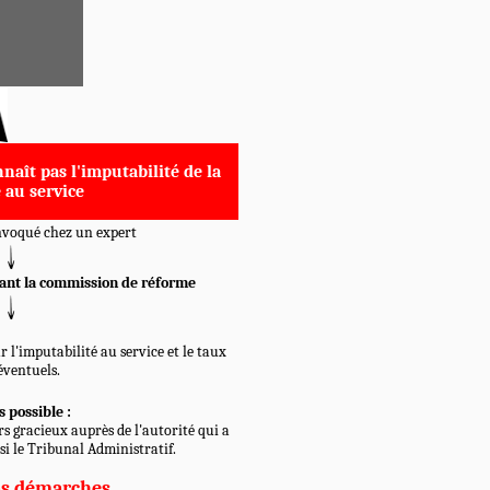
naît pas l'imputabilité de la
 au service
onvoqué chez un expert
ant la commission de réforme
r l'imputabilité au service et le taux
éventuels.
 possible :
rs gracieux auprès de l'autorité qui a
isi le Tribunal Administratif.
os démarches.