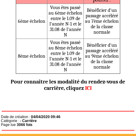
pourrez :
Vous êtes passé
Bénéficier d'un
au 6ème échelon
passage accéléré
entre le 1.09 de
6ème échelon
au 7ème échelon
l'année N-1 et le
de la classe
31.08 de l'année
normale
N
Vous êtes passé
Bénéficier d'un
au 8ème échelon
passage accéléré
entre le 1.09 de
8ème échelon
au 9ème échelon
l'année N-1 et le
de la classe
31.08 de l'année
normale
N
Pour connaître les modalité du rendez-vous de
carrière, cliquez
ICI
Date de création :
04/04/2020 09:46
Catégorie :
- Carrière
Page lue
3066 fois