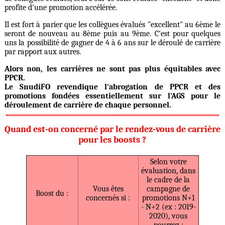
profite d'une promotion accélérée.
Il est fort à parier que les collègues évalués "excellent" au 6ème le
seront de nouveau au 8ème puis au 9ème. C'est pour quelques
uns la possibilité de gagner de 4 à 6 ans sur le déroulé de carrière
par rapport aux autres.
Alors non, les carrières ne sont pas plus équitables avec
PPCR.
Le SnudiFO revendique l'abrogation de PPCR et des
promotions fondées essentiellement sur l'AGS pour le
déroulement de carrière de chaque personnel.
Quand est-on concerné par le rendez-vous de carrière
pour les boosts ?
Selon votre
évaluation, dans
le cadre de la
Vous êtes
campagne de
Boost du :
concernés si :
promotions N+1
- N+2 (ex : 2019-
2020), vous